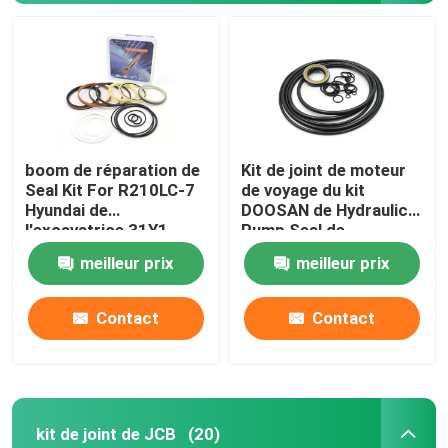
boom de réparation de
Kit de joint de moteur
Seal Kit For R210LC-7
de voyage du kit
Hyundai de
DOOSAN de Hydraulic
l'excavatrice 31Y1-
Pump Seal de
15880
l'excavatrice DX225
meilleur prix
meilleur prix
Maison
Contact
Contact
Produits
kit de joint de JCB
(20)
Vidéos