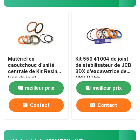
Au sujet de nous
Visite d'usine
Contrôle de qualité
Matériel en
Kit 550 41004 de joint
caoutchouc d'unité
de stabilisateur de JCB
centrale de Kit Resin
3DX d'excavatrice de
Contactez-nous
Iron de joint
NBR PTFE
hydraulique de JCB
meilleur prix
meilleur prix
pour 332Y-5599
Nouvelles
Contact
Contact
Cas
Kit hydraulique de joint de briseur