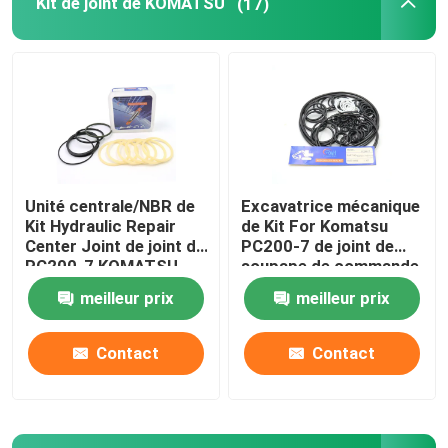
Kit de joint de KOMATSU
(17)
Excavatrice Seal Kit
kit de joint de JCB
Kit de joint de KOMATSU
Unité centrale/NBR de
Excavatrice mécanique
Kit Hydraulic Repair
de Kit For Komatsu
Rod Seal hydraulique
Center Joint de joint de
PC200-7 de joint de
PC200-7 KOMATSU
soupape de commande
meilleur prix
meilleur prix
Joint hydraulique
Contact
Contact
Joint hydraulique de la poussière
Joint hydraulique de piston