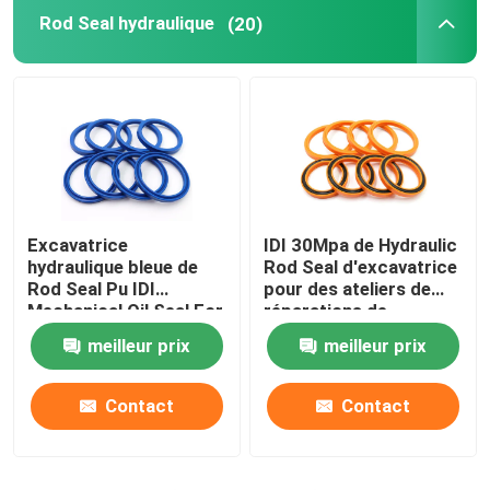
Rod Seal hydraulique
(20)
Anneau hydraulique de tampon
Anneau hydraulique d'usage
Joint en caoutchouc hydraulique
Excavatrice
IDI 30Mpa de Hydraulic
Boîte de joint circulaire
hydraulique bleue de
Rod Seal d'excavatrice
Rod Seal Pu IDI
pour des ateliers de
Mechanical Oil Seal For
réparations de
Pièces de moteur de pompe hydraulique
machines
meilleur prix
meilleur prix
Pièces d'Electric d'excavatrice
Contact
Contact
Excavatrice Spare Parts