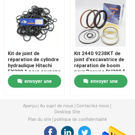
Excavatrice Seal Kit
kit de joint de JCB
Kit de joint de
Kit 2440 9238KT de
Kit de joint de KOMATSU
réparation de cylindre
joint d'excavatrice de
hydraulique Hitachi
réparation de boom
EX200 1 pour soupape
pour Daewoo DH300 5
Rod Seal hydraulique
de commande
DH300 7
envoyer une
envoyer une
d'excavatrice
Joint hydraulique
demande
demande
Aperçu
Au sujet de nous
Contactez-nous
Joint hydraulique de la poussière
Desktop Site
Plan du site
politique de confidentialité
Joint hydraulique de piston