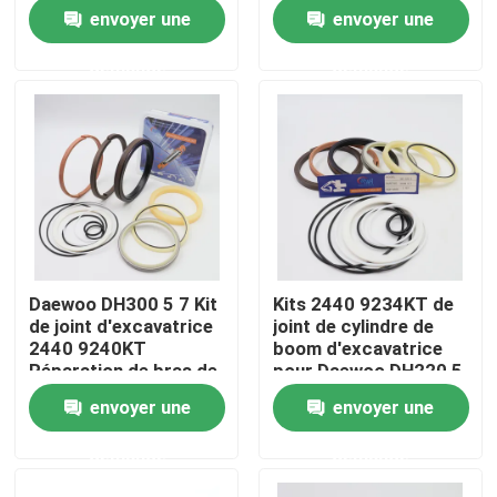
bras
envoyer une
envoyer une
Au sujet de nous
demande
demande
Visite d'usine
Contrôle de qualité
Contactez-nous
Daewoo DH300 5 7 Kit
Kits 2440 9234KT de
de joint d'excavatrice
joint de cylindre de
Nouvelles
2440 9240KT
boom d'excavatrice
Réparation de bras de
pour Daewoo DH220 5
cylindre
envoyer une
envoyer une
Cas
demande
demande
Kit hydraulique de joint de briseur