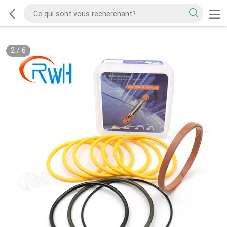
2
/
6