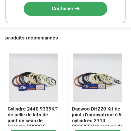
Continuer
produits recommandés
Maison
Cylindre 2440 9339KT
Daewoo DH220 Kit de
Produits
de pelle de kits de
joint d'excavatrice à 5
joint de seau de
cylindres 2440
Daewoo DH220 5
9236KT Réparation de
Vidéos