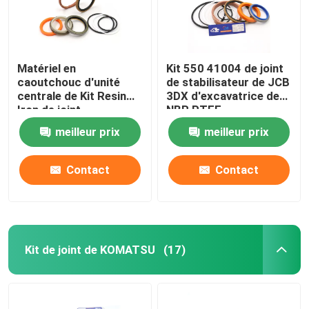
Matériel en
Kit 550 41004 de joint
caoutchouc d'unité
de stabilisateur de JCB
centrale de Kit Resin
3DX d'excavatrice de
Iron de joint
NBR PTFE
hydraulique de JCB
meilleur prix
meilleur prix
pour 332Y-5599
Contact
Contact
Kit de joint de KOMATSU
(17)