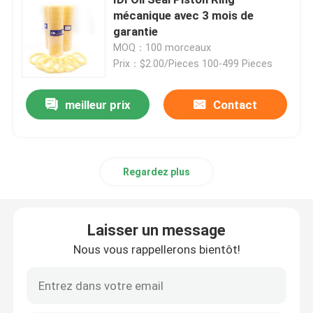
mécanique avec 3 mois de
garantie
Excavatrice Seal Kit
MOQ：100 morceaux
Prix：$2.00/Pieces 100-499 Pieces
kit de joint de JCB
meilleur prix
Contact
Kit de joint de KOMATSU
Rod Seal hydraulique
Regardez plus
Joint hydraulique
Laisser un message
Nous vous rappellerons bientôt!
Joint hydraulique de la poussière
Joint hydraulique de piston