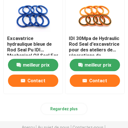
Excavatrice
IDI 30Mpa de Hydraulic
hydraulique bleue de
Rod Seal d'excavatrice
Rod Seal Pu IDI
pour des ateliers de
Mechanical Oil Seal For
réparations de
machines
meilleur prix
meilleur prix
Contact
Contact
Regardez plus
Aperçu
Au sujet de nous
Contactez-nous