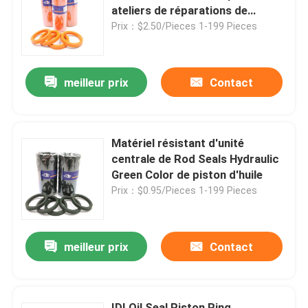
ateliers de réparations de
machines
Prix：$2.50/Pieces 1-199 Pieces
Au sujet de nous
meilleur prix
Contact
Visite d'usine
Contrôle de qualité
Matériel résistant d'unité
centrale de Rod Seals Hydraulic
Contactez-nous
Green Color de piston d'huile
Prix：$0.95/Pieces 1-199 Pieces
Nouvelles
meilleur prix
Contact
Cas
Kit hydraulique de joint de briseur
IDI Oil Seal Piston Ring