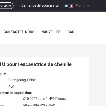
Demande de soumission
|
French
cherche
CONTACTEZ-NOUS
NOUVELLES
CAS
U pour l'excavatrice de chenille
uit:
Guangdong, Chine
RWH
ement et expédition:
$10.00/Pieces 1-499 Pieces
ge:
50pcs/GIH POLY-SAC,