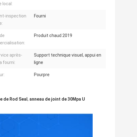
 local:
nt-inspection
Fourni
e:
 de
Produit chaud 2019
cialisation:
rvice après-
Support technique visuel, appui en
a fourni:
ligne
ur:
Pourpre
ue de Rod Seal
,
anneau de joint de 30Mpa U