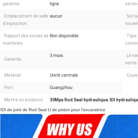
garantie:
ligne
service
Emplacement de salle
aucun
Sorta
d'exposition:
visuell
Rapport des essais de
Non disponible
Type
machines:
commer
3 mois
Le se
Garantie:
vente 
Matériel:
Unité centrale
Coule
Port:
Guangzhou
Mettre en évidence:
30Mpa Rod Seal hydraulique
,
IDI hydrauliq
IDI de joint de Rod Seal U de piston pour l'excavatrice