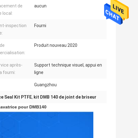
acement de
aucun
 local:
nt-inspection
Fourni
e:
 de
Produit nouveau 2020
cialisation:
rvice après-
Support technique visuel, appui en
a fourni:
ligne
Guangzhou
ce Seal Kit PTFE
,
kit DMB 140 de joint de briseur
xcavatrice pour DMB140