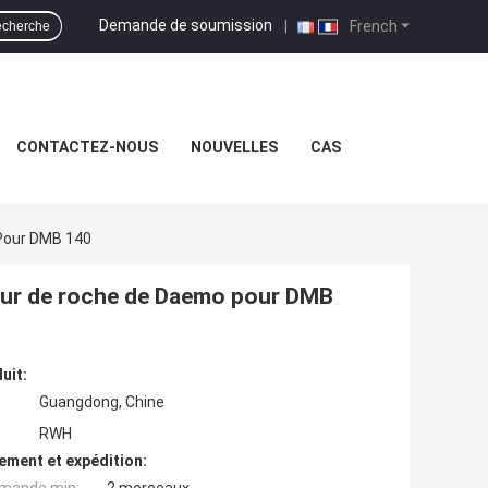
Demande de soumission
|
French
cherche
CONTACTEZ-NOUS
NOUVELLES
CAS
 Pour DMB 140
iseur de roche de Daemo pour DMB
uit:
Guangdong, Chine
RWH
ement et expédition: