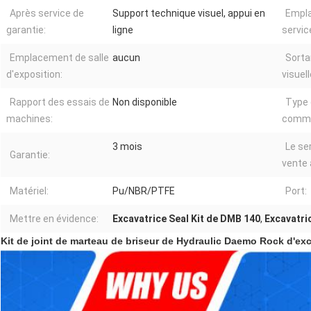
Après service de
Support technique visuel, appui en
Empl
garantie:
ligne
service
Emplacement de salle
aucun
Sorta
d'exposition:
visuell
Rapport des essais de
Non disponible
Type
machines:
commer
3 mois
Le se
Garantie:
vente 
Matériel:
Pu/NBR/PTFE
Port:
Mettre en évidence:
Excavatrice Seal Kit de DMB 140
,
Excavatri
Kit de joint de marteau de briseur de Hydraulic Daemo Rock d'e