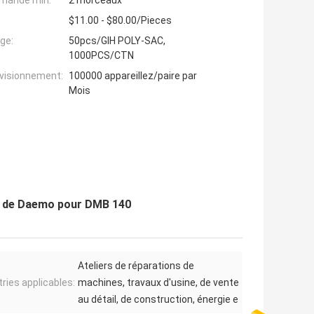
mande min:
2 morceaux
$11.00 - $80.00/Pieces
ge:
50pcs/GIH POLY-SAC,
1000PCS/CTN
ovisionnement:
100000 appareillez/paire par
Mois
he de Daemo pour DMB 140
Ateliers de réparations de
tries applicables:
machines, travaux d'usine, de vente
au détail, de construction, énergie e