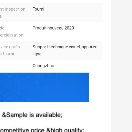
nt-inspection
Fourni
e:
 de
Produit nouveau 2020
cialisation:
rvice après-
Support technique visuel, appui en
a fourni:
ligne
Guangzhou