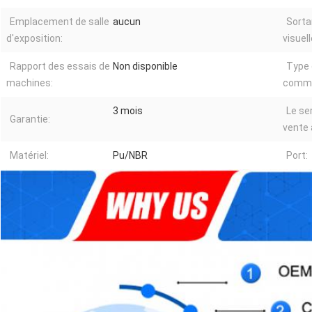
Emplacement de salle
aucun
Sorta
d'exposition:
visuell
Rapport des essais de
Non disponible
Type
machines:
commer
3 mois
Le se
Garantie:
vente 
Matériel:
Pu/NBR
Port: