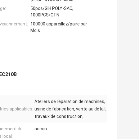
ge:
50pcs/GIH POLY-SAC,
1000PCS/CTN
ovisionnement:
100000 appareillez/paire par
Mois
o EC210B
Ateliers de réparation de machines,
tries applicables:
usine de fabrication, vente au détail,
travaux de construction,
acement de
aucun
 local: