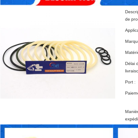
Descri
de prod
Applica
Marqu
Matérie
Délai 
livrais
Port :
Paieme
Maniè
expédi