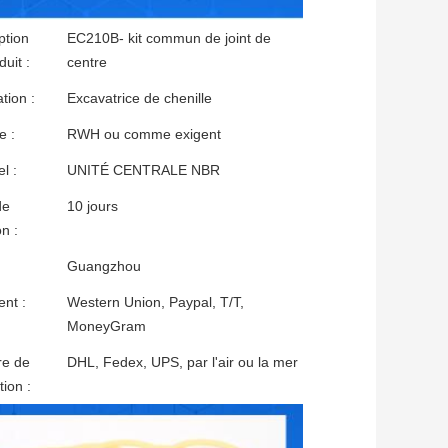
ption
EC210B- kit commun de joint de
uit :
centre
tion :
Excavatrice de chenille
e :
RWH ou comme exigent
l :
UNITÉ CENTRALE NBR
de
10 jours
on :
Guangzhou
nt :
Western Union, Paypal, T/T,
MoneyGram
re de
DHL, Fedex, UPS, par l'air ou la mer
tion :