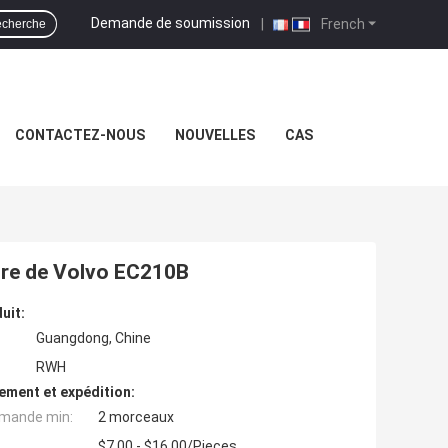
Demande de soumission
|
French
cherche
CONTACTEZ-NOUS
NOUVELLES
CAS
ntre de Volvo EC210B
uit:
Guangdong, Chine
RWH
ement et expédition:
mande min:
2 morceaux
$7.00 - $16.00/Pieces