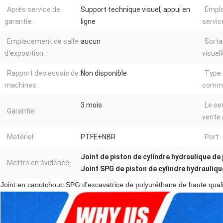
Après service de
Support technique visuel, appui en
Empl
garantie:
ligne
service
Emplacement de salle
aucun
Sorta
d'exposition:
visuell
Rapport des essais de
Non disponible
Type
machines:
commer
3 mois
Le se
Garantie:
vente 
Matériel:
PTFE+NBR
Port:
Joint de piston de cylindre hydraulique de
Mettre en évidence:
Joint SPG de piston de cylindre hydrauliqu
Joint en caoutchouc SPG d'excavatrice de polyuréthane de haute qualit