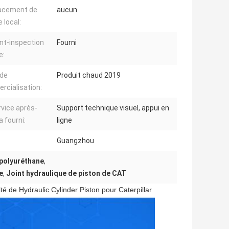
acement de
aucun
 local:
nt-inspection
Fourni
e:
 de
Produit chaud 2019
cialisation:
rvice après-
Support technique visuel, appui en
a fourni:
ligne
Guangzhou
 polyuréthane
,
e
,
Joint hydraulique de piston de CAT
é de Hydraulic Cylinder Piston pour Caterpillar