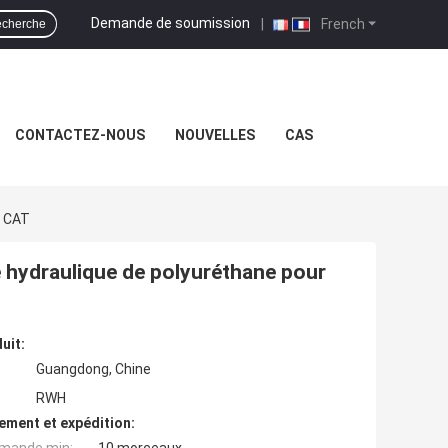
Demande de soumission
|
French
cherche
CONTACTEZ-NOUS
NOUVELLES
CAS
e CAT
 hydraulique de polyuréthane pour
uit:
Guangdong, Chine
RWH
ement et expédition: